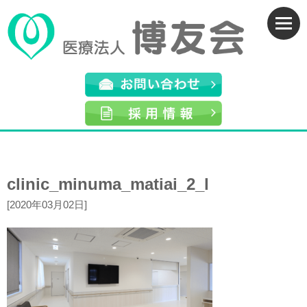
clinic_minuma_matiai_2_l
[2020年03月02日]