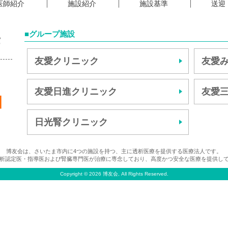
医師紹介
施設紹介
施設基準
送迎
■グループ施設
友愛クリニック
友愛
友愛日進クリニック
友愛
日光腎クリニック
博友会は、さいたま市内に4つの施設を持つ、主に透析医療を提供する医療法人です。
析認定医・指導医および腎臓専門医が治療に専念しており、高度かつ安全な医療を提供し
Copyright © 2026 博友会, All Rights Reserved.