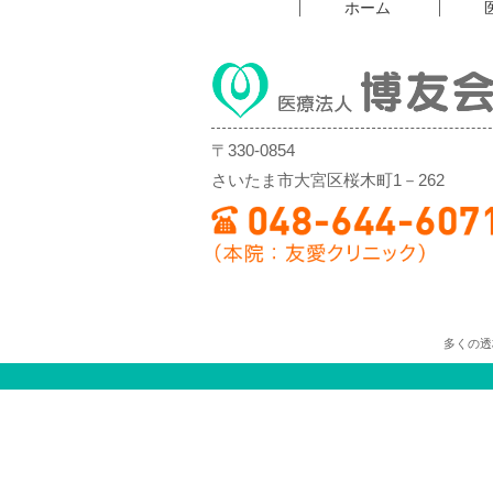
ホーム
〒330-0854
さいたま市大宮区桜木町1－262
多くの透